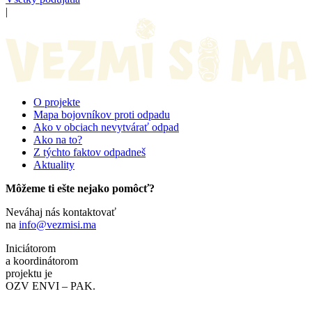
|
O projekte
Mapa bojovníkov proti odpadu
Ako v obciach nevytvárať odpad
Ako na to?
Z týchto faktov odpadneš
Aktuality
Môžeme ti ešte nejako pomôcť?
Neváhaj nás kontaktovať
na
info@vezmisi.ma
Iniciátorom
a koordinátorom
projektu je
OZV ENVI – PAK.