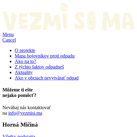
Menu
Cancel
O projekte
Mapa bojovníkov proti odpadu
Ako na to?
Z týchto faktov odpadneš
Aktuality
Ako v obciach nevytvárať odpad
Môžeme ti ešte
nejako pomôcť?
Neváhaj nás kontaktovať
na
info@vezmisi.ma
Horná Mičiná
Všetky podujatia