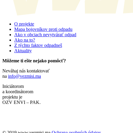
O projekte
Mapa bojovníkov proti odpadu
Ako v obciach nevytvárať odpad
Ako na to?
Z týchto faktov odpadneš
Aktuality
Môžeme ti ešte nejako pomôcť?
Neváhaj nás kontaktovať
na
info@vezmisi.ma
Iniciátorom
a koordinátorom
projektu je
OZV ENVI – PAK.
©️ 2019 www.vezmisi.ma
Ochrana osobných údajov