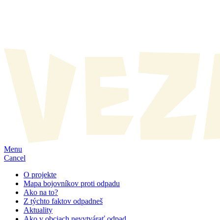
Menu
Cancel
O projekte
Mapa bojovníkov proti odpadu
Ako na to?
Z týchto faktov odpadneš
Aktuality
Ako v obciach nevytvárať odpad