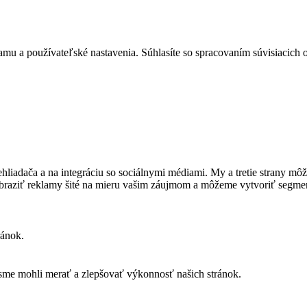
mu a používateľské nastavenia. Súhlasíte so spracovaním súvisiacich
prehliadača a na integráciu so sociálnymi médiami. My a tretie strany 
obraziť reklamy šité na mieru vašim záujmom a môžeme vytvoriť segme
ránok.
sme mohli merať a zlepšovať výkonnosť našich stránok.