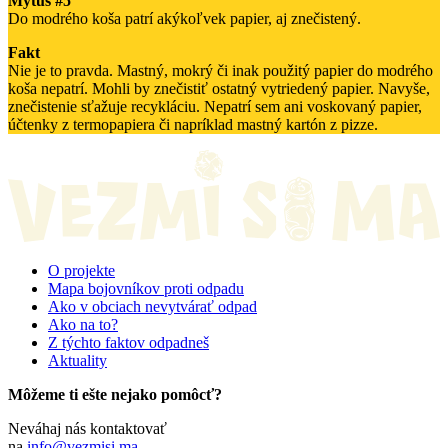
Mýtus #5
Do modrého koša patrí akýkoľvek papier, aj znečistený.
Fakt
Nie je to pravda. Mastný, mokrý či inak použitý papier do modrého
koša nepatrí. Mohli by znečistiť ostatný vytriedený papier. Navyše,
znečistenie sťažuje recykláciu. Nepatrí sem ani voskovaný papier,
účtenky z termopapiera či napríklad mastný kartón z pizze.
O projekte
Mapa bojovníkov proti odpadu
Ako v obciach nevytvárať odpad
Ako na to?
Z týchto faktov odpadneš
Aktuality
Môžeme ti ešte nejako pomôcť?
Neváhaj nás kontaktovať
na
info@vezmisi.ma