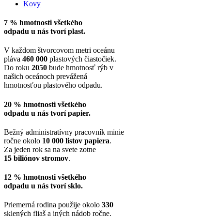
Kovy
7 % hmotnosti všetkého
odpadu u nás tvorí plast.
V každom štvorcovom metri oceánu
pláva
460 000
plastových čiastočiek.
Do roku
2050
bude hmotnosť rýb v
našich oceánoch prevážená
hmotnosťou plastového odpadu.
20 % hmotnosti všetkého
odpadu u nás tvorí papier.
Bežný administratívny pracovník minie
ročne okolo
10 000 listov papiera
.
Za jeden rok sa na svete zotne
15 biliónov stromov
.
12 % hmotnosti všetkého
odpadu u nás tvorí sklo.
Priemerná rodina použije okolo
330
sklených fliaš a iných nádob ročne.