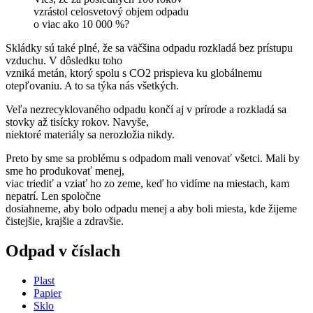
vzrástol celosvetový objem odpadu
o viac ako 10 000 %?
Skládky sú také plné, že sa väčšina odpadu rozkladá bez prístupu
vzduchu. V dôsledku toho
vzniká metán, ktorý spolu s CO2 prispieva ku globálnemu
otepľovaniu. A to sa týka nás všetkých.
Veľa nezrecyklovaného odpadu končí aj v prírode a rozkladá sa
stovky až tisícky rokov. Navyše,
niektoré materiály sa nerozložia nikdy.
Preto by sme sa problému s odpadom mali venovať všetci. Mali by
sme ho produkovať menej,
viac triediť a vziať ho zo zeme, keď ho vidíme na miestach, kam
nepatrí. Len spoločne
dosiahneme, aby bolo odpadu menej a aby boli miesta, kde žijeme
čistejšie, krajšie a zdravšie.
Odpad v číslach
Plast
Papier
Sklo