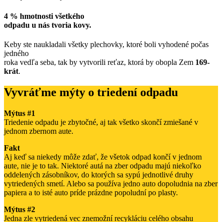
4 % hmotnosti všetkého
odpadu u nás tvoria kovy.
Keby ste naukladali všetky plechovky, ktoré boli vyhodené počas
jedného
roka vedľa seba, tak by vytvorili reťaz, ktorá by obopla Zem
169-
krát
.
Vyvráťme mýty o triedení odpadu
Mýtus #1
Triedenie odpadu je zbytočné, aj tak všetko skončí zmiešané v
jednom zbernom aute.
Fakt
Aj keď sa niekedy môže zdať, že všetok odpad končí v jednom
aute, nie je to tak. Niektoré autá na zber odpadu majú niekoľko
oddelených zásobníkov, do ktorých sa sypú jednotlivé druhy
vytriedených smetí. Alebo sa používa jedno auto dopoludnia na zber
papiera a to isté auto príde prázdne popoludní po plasty.
Mýtus #2
Jedna zle vytriedená vec znemožní recykláciu celého obsahu