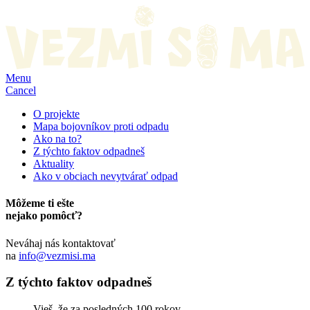
Menu
Cancel
O projekte
Mapa bojovníkov proti odpadu
Ako na to?
Z týchto faktov odpadneš
Aktuality
Ako v obciach nevytvárať odpad
Môžeme ti ešte
nejako pomôcť?
Neváhaj nás kontaktovať
na
info@vezmisi.ma
Z týchto faktov odpadneš
Vieš, že za posledných 100 rokov