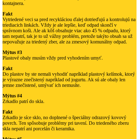
kontajnera.
Fakt
Vytriedené veci sa pred recykláciou ďalej dotrieďujú a kontrolujú na
triediacich linkách. Vždy je ale lepšie, keď odpad skončí v
správnom koši. Ale ak kôš obsahuje viac ako 45 % odpadu, ktorý
tam nepatrí, tak je to už vážny problém, pretože takýto obsah sa už
nepovažuje za triedený zber, ale za zmesový komunálny odpad.
Mýtus #3
Plastové obaly musím vždy pred vyhodením umyť.
Fakt
Do plastov by ste nemali vyhodiť napríklad plastový kelímok, ktorý
je výrazne znečistený napríklad od jogurtu. Ak sú ale obaly len
jemne znečistené, umývať ich nemusíte.
Mýtus #4
Zrkadlo patrí do skla.
Fakt
Zrkadlo je síce sklo, no doplnené o špeciálny odrazový kovový
povrch. Ten spôsobuje problémy pri tavení. Do triedeného zberu
skla nepatrí ani porcelán či keramika.