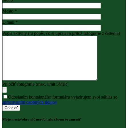
Mesto *
E-mail *
Popis aktivity (tu popíš, čo si upratal a prilož fotografie z čistenia)
Priložiť fotografie (max. limit 5MB)
Odoslaním kontaktného formuláru vyjadrujem svoj súhlas so
spracovaním osobných údajov
Moje mesto/obec nič nerobí, ale chcem to zmeniť