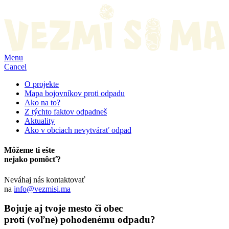
Menu
Cancel
O projekte
Mapa bojovníkov proti odpadu
Ako na to?
Z týchto faktov odpadneš
Aktuality
Ako v obciach nevytvárať odpad
Môžeme ti ešte
nejako pomôcť?
Neváhaj nás kontaktovať
na
info@vezmisi.ma
Bojuje aj tvoje mesto či obec
proti (voľne) pohodenému odpadu?