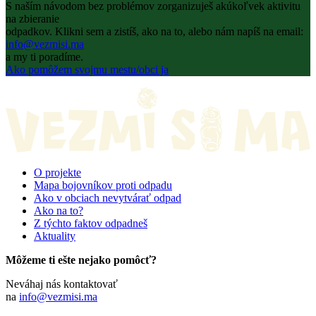
S naším návodom bez problémov zorganizuješ akúkoľvek aktivitu
na zbieranie
odpadkov. Klikni sem a zistíš, ako na to, alebo nám napíš na email:
info@vezmisi.ma
a my ti poradíme.
Ako pomôžem svojmu mestu/obci ja
O projekte
Mapa bojovníkov proti odpadu
Ako v obciach nevytvárať odpad
Ako na to?
Z týchto faktov odpadneš
Aktuality
Môžeme ti ešte nejako pomôcť?
Neváhaj nás kontaktovať
na
info@vezmisi.ma