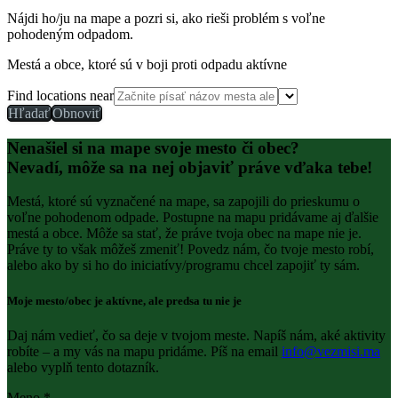
Nájdi ho/ju na mape a pozri si, ako rieši problém s voľne
pohodeným odpadom.
Mestá a obce, ktoré sú v boji proti odpadu aktívne
Find locations near
Hľadať
Obnoviť
Nenašiel si na mape svoje mesto či obec?
Nevadí, môže sa na nej objaviť práve vďaka tebe!
Mestá, ktoré sú vyznačené na mape, sa zapojili do prieskumu o
voľne pohodenom odpade. Postupne na mapu pridávame aj ďalšie
mestá a obce. Môže sa stať, že práve tvoja obec na mape nie je.
Práve ty to však môžeš zmeniť! Povedz nám, čo tvoje mesto robí,
alebo ako by si ho do iniciatívy/programu chcel zapojiť ty sám.
Moje mesto/obec je aktívne, ale predsa tu nie je
Daj nám vedieť, čo sa deje v tvojom meste. Napíš nám, aké aktivity
robíte – a my vás na mapu pridáme. Píš na email
info@vezmisi.ma
alebo vyplň tento dotazník.
Meno *