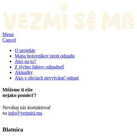
Menu
Cancel
O projekte
Mapa bojovníkov proti odpadu
Ako na to?
Z týchto faktov odpadneš
Aktuality
Ako v obciach nevytvárať odpad
Môžeme ti ešte
nejako pomôcť?
Neváhaj nás kontaktovať
na
info@vezmisi.ma
Blatnica