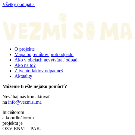
Všetky podujatia
|
O projekte
Mapa bojovníkov proti odpadu
Ako v obciach nevytvárať odpad
Ako na to?
Z týchto faktov odpadneš
Aktuality
Môžeme ti ešte nejako pomôcť?
Neváhaj nás kontaktovať
na
info@vezmisi.ma
Iniciátorom
a koordinátorom
projektu je
OZV ENVI – PAK.