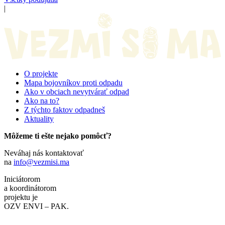
|
O projekte
Mapa bojovníkov proti odpadu
Ako v obciach nevytvárať odpad
Ako na to?
Z týchto faktov odpadneš
Aktuality
Môžeme ti ešte nejako pomôcť?
Neváhaj nás kontaktovať
na
info@vezmisi.ma
Iniciátorom
a koordinátorom
projektu je
OZV ENVI – PAK.