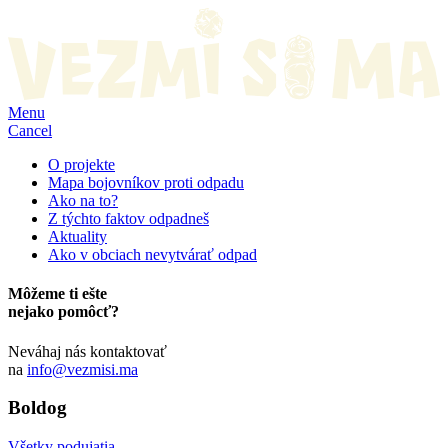
Menu
Cancel
O projekte
Mapa bojovníkov proti odpadu
Ako na to?
Z týchto faktov odpadneš
Aktuality
Ako v obciach nevytvárať odpad
Môžeme ti ešte
nejako pomôcť?
Neváhaj nás kontaktovať
na
info@vezmisi.ma
Boldog
Všetky podujatia