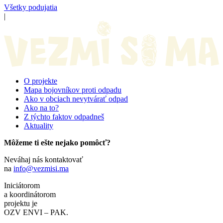
Všetky podujatia
|
O projekte
Mapa bojovníkov proti odpadu
Ako v obciach nevytvárať odpad
Ako na to?
Z týchto faktov odpadneš
Aktuality
Môžeme ti ešte nejako pomôcť?
Neváhaj nás kontaktovať
na
info@vezmisi.ma
Iniciátorom
a koordinátorom
projektu je
OZV ENVI – PAK.