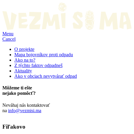
Menu
Cancel
O projekte
Mapa bojovníkov proti odpadu
Ako na to?
Z týchto faktov odpadneš
Aktuality
Ako v obciach nevytvárať odpad
Môžeme ti ešte
nejako pomôcť?
Neváhaj nás kontaktovať
na
info@vezmisi.ma
Fiľakovo