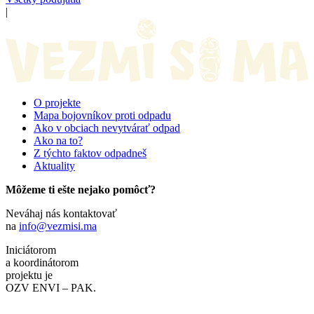
|
O projekte
Mapa bojovníkov proti odpadu
Ako v obciach nevytvárať odpad
Ako na to?
Z týchto faktov odpadneš
Aktuality
Môžeme ti ešte nejako pomôcť?
Neváhaj nás kontaktovať
na
info@vezmisi.ma
Iniciátorom
a koordinátorom
projektu je
OZV ENVI – PAK.