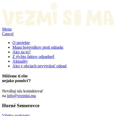
Menu
Cancel
O projekte
Mapa bojovníkov proti odpadu
Ako na to?
Z týchto faktov odpadneš
Aktuality
Ako v obciach nevytvárať odpad
Môžeme ti ešte
nejako pomôcť?
Neváhaj nás kontaktovať
na
info@vezmisi.ma
Horné Semerovce
Všetky podujatia