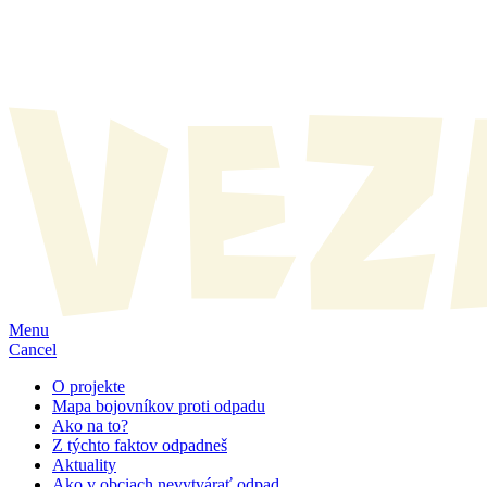
Menu
Cancel
O projekte
Mapa bojovníkov proti odpadu
Ako na to?
Z týchto faktov odpadneš
Aktuality
Ako v obciach nevytvárať odpad