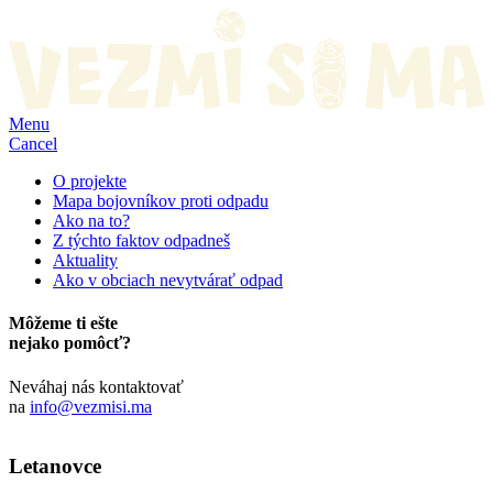
Menu
Cancel
O projekte
Mapa bojovníkov proti odpadu
Ako na to?
Z týchto faktov odpadneš
Aktuality
Ako v obciach nevytvárať odpad
Môžeme ti ešte
nejako pomôcť?
Neváhaj nás kontaktovať
na
info@vezmisi.ma
Letanovce