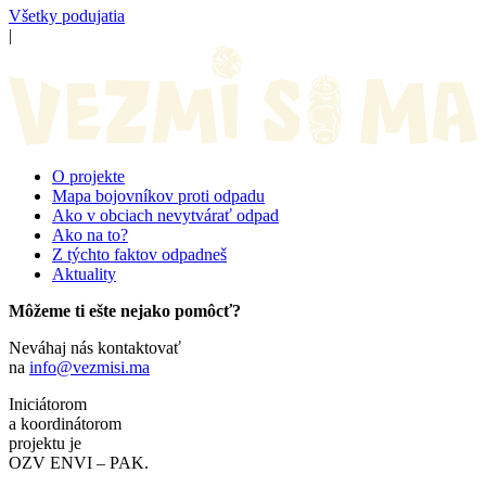
Všetky podujatia
|
O projekte
Mapa bojovníkov proti odpadu
Ako v obciach nevytvárať odpad
Ako na to?
Z týchto faktov odpadneš
Aktuality
Môžeme ti ešte nejako pomôcť?
Neváhaj nás kontaktovať
na
info@vezmisi.ma
Iniciátorom
a koordinátorom
projektu je
OZV ENVI – PAK.