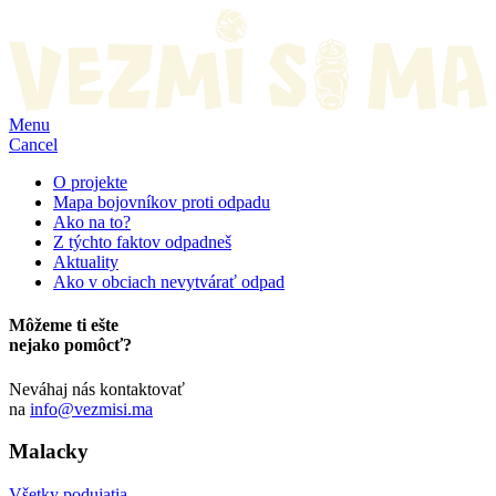
Menu
Cancel
O projekte
Mapa bojovníkov proti odpadu
Ako na to?
Z týchto faktov odpadneš
Aktuality
Ako v obciach nevytvárať odpad
Môžeme ti ešte
nejako pomôcť?
Neváhaj nás kontaktovať
na
info@vezmisi.ma
Malacky
Všetky podujatia