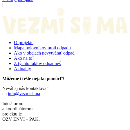
|
O projekte
Mapa bojovníkov proti odpadu
Ako v obciach nevytvárať odpad
Ako na to?
Z týchto faktov odpadneš
Aktuality
Môžeme ti ešte nejako pomôcť?
Neváhaj nás kontaktovať
na
info@vezmisi.ma
Iniciátorom
a koordinátorom
projektu je
OZV ENVI – PAK.