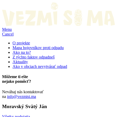
Menu
Cancel
O projekte
Mapa bojovníkov proti odpadu
Ako na to?
Z týchto faktov odpadneš
Aktuality
Ako v obciach nevytvárať odpad
Môžeme ti ešte
nejako pomôcť?
Neváhaj nás kontaktovať
na
info@vezmisi.ma
Moravský Svätý Ján
Všetky podujatia