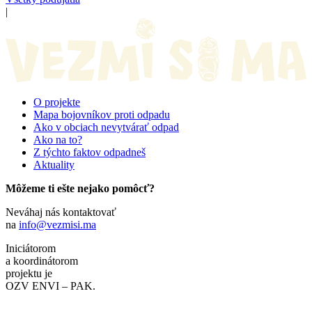
|
O projekte
Mapa bojovníkov proti odpadu
Ako v obciach nevytvárať odpad
Ako na to?
Z týchto faktov odpadneš
Aktuality
Môžeme ti ešte nejako pomôcť?
Neváhaj nás kontaktovať
na
info@vezmisi.ma
Iniciátorom
a koordinátorom
projektu je
OZV ENVI – PAK.