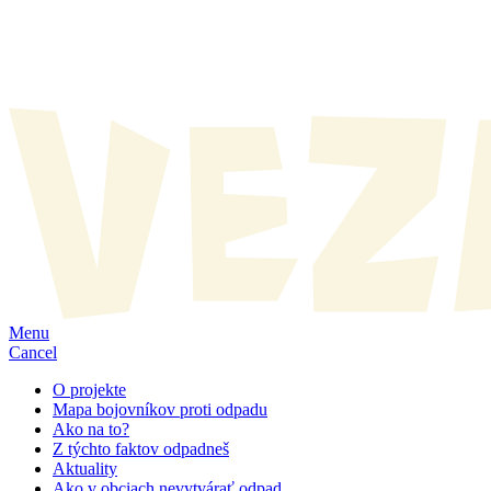
Menu
Cancel
O projekte
Mapa bojovníkov proti odpadu
Ako na to?
Z týchto faktov odpadneš
Aktuality
Ako v obciach nevytvárať odpad