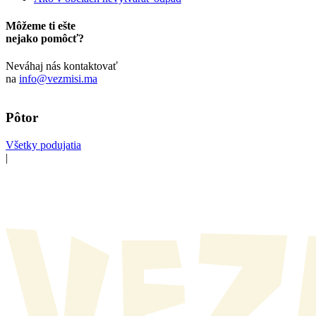
Môžeme ti ešte
nejako pomôcť?
Neváhaj nás kontaktovať
na
info@vezmisi.ma
Pôtor
Všetky podujatia
|