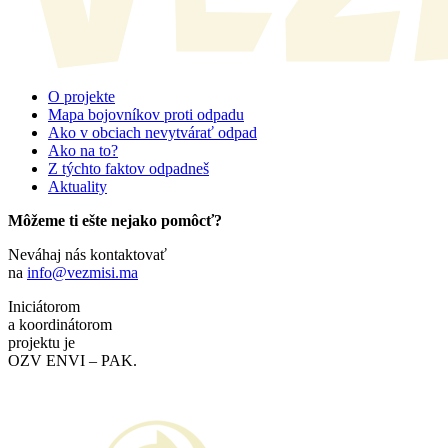
O projekte
Mapa bojovníkov proti odpadu
Ako v obciach nevytvárať odpad
Ako na to?
Z týchto faktov odpadneš
Aktuality
Môžeme ti ešte nejako pomôcť?
Neváhaj nás kontaktovať
na
info@vezmisi.ma
Iniciátorom
a koordinátorom
projektu je
OZV ENVI – PAK.