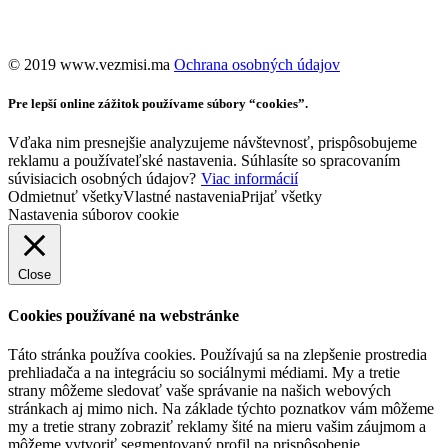
©️ 2019 www.vezmisi.ma
Ochrana osobných údajov
Pre lepší online zážitok používame súbory “cookies”.
Vďaka nim presnejšie analyzujeme návštevnosť, prispôsobujeme
reklamu a používateľské nastavenia. Súhlasíte so spracovaním
súvisiacich osobných údajov?
Viac informácií
Odmietnuť všetky
Vlastné nastavenia
Prijať všetky
Nastavenia súborov cookie
Close
Cookies používané na webstránke
Táto stránka používa cookies. Používajú sa na zlepšenie prostredia
prehliadača a na integráciu so sociálnymi médiami. My a tretie
strany môžeme sledovať vaše správanie na našich webových
stránkach aj mimo nich. Na základe týchto poznatkov vám môžeme
my a tretie strany zobraziť reklamy šité na mieru vašim záujmom a
môžeme vytvoriť segmentovaný profil na prispôsobenie