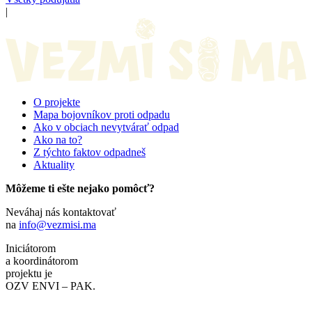
|
O projekte
Mapa bojovníkov proti odpadu
Ako v obciach nevytvárať odpad
Ako na to?
Z týchto faktov odpadneš
Aktuality
Môžeme ti ešte nejako pomôcť?
Neváhaj nás kontaktovať
na
info@vezmisi.ma
Iniciátorom
a koordinátorom
projektu je
OZV ENVI – PAK.