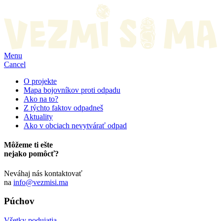
Menu
Cancel
O projekte
Mapa bojovníkov proti odpadu
Ako na to?
Z týchto faktov odpadneš
Aktuality
Ako v obciach nevytvárať odpad
Môžeme ti ešte
nejako pomôcť?
Neváhaj nás kontaktovať
na
info@vezmisi.ma
Púchov
Všetky podujatia