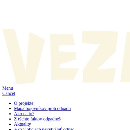
Menu
Cancel
O projekte
Mapa bojovníkov proti odpadu
Ako na to?
Z týchto faktov odpadneš
Aktuality
Ako v obciach nevytvárať odpad