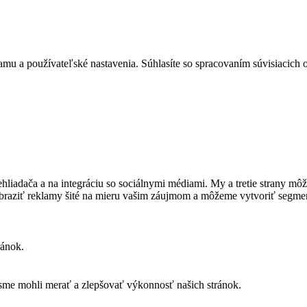
mu a používateľské nastavenia. Súhlasíte so spracovaním súvisiacich
prehliadača a na integráciu so sociálnymi médiami. My a tretie strany 
obraziť reklamy šité na mieru vašim záujmom a môžeme vytvoriť segme
ránok.
sme mohli merať a zlepšovať výkonnosť našich stránok.