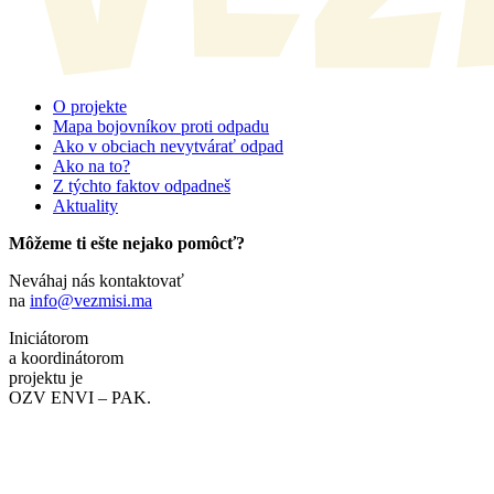
O projekte
Mapa bojovníkov proti odpadu
Ako v obciach nevytvárať odpad
Ako na to?
Z týchto faktov odpadneš
Aktuality
Môžeme ti ešte nejako pomôcť?
Neváhaj nás kontaktovať
na
info@vezmisi.ma
Iniciátorom
a koordinátorom
projektu je
OZV ENVI – PAK.