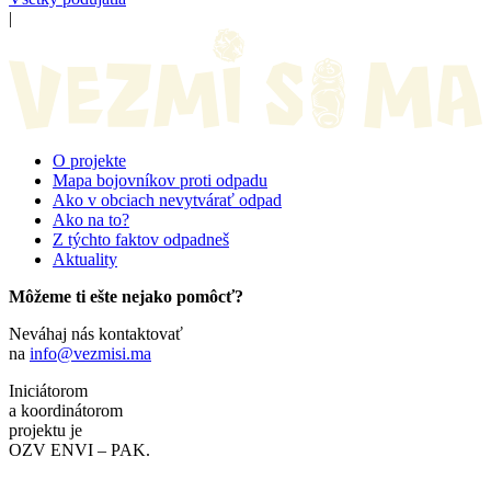
|
O projekte
Mapa bojovníkov proti odpadu
Ako v obciach nevytvárať odpad
Ako na to?
Z týchto faktov odpadneš
Aktuality
Môžeme ti ešte nejako pomôcť?
Neváhaj nás kontaktovať
na
info@vezmisi.ma
Iniciátorom
a koordinátorom
projektu je
OZV ENVI – PAK.