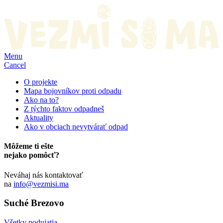
Menu
Cancel
O projekte
Mapa bojovníkov proti odpadu
Ako na to?
Z týchto faktov odpadneš
Aktuality
Ako v obciach nevytvárať odpad
Môžeme ti ešte
nejako pomôcť?
Neváhaj nás kontaktovať
na
info@vezmisi.ma
Suché Brezovo
Všetky podujatia