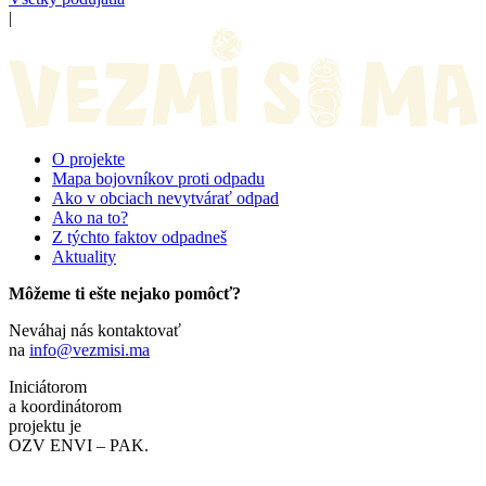
|
O projekte
Mapa bojovníkov proti odpadu
Ako v obciach nevytvárať odpad
Ako na to?
Z týchto faktov odpadneš
Aktuality
Môžeme ti ešte nejako pomôcť?
Neváhaj nás kontaktovať
na
info@vezmisi.ma
Iniciátorom
a koordinátorom
projektu je
OZV ENVI – PAK.