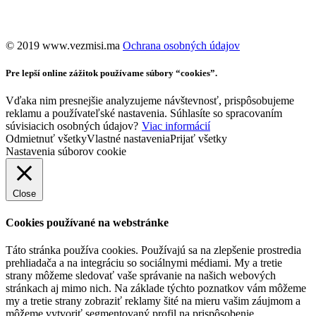
©️ 2019 www.vezmisi.ma
Ochrana osobných údajov
Pre lepší online zážitok používame súbory “cookies”.
Vďaka nim presnejšie analyzujeme návštevnosť, prispôsobujeme
reklamu a používateľské nastavenia. Súhlasíte so spracovaním
súvisiacich osobných údajov?
Viac informácií
Odmietnuť všetky
Vlastné nastavenia
Prijať všetky
Nastavenia súborov cookie
Close
Cookies používané na webstránke
Táto stránka používa cookies. Používajú sa na zlepšenie prostredia
prehliadača a na integráciu so sociálnymi médiami. My a tretie
strany môžeme sledovať vaše správanie na našich webových
stránkach aj mimo nich. Na základe týchto poznatkov vám môžeme
my a tretie strany zobraziť reklamy šité na mieru vašim záujmom a
môžeme vytvoriť segmentovaný profil na prispôsobenie