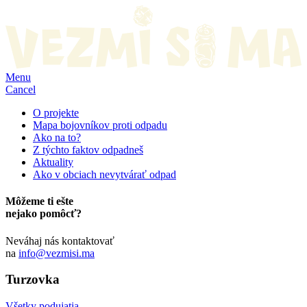
Menu
Cancel
O projekte
Mapa bojovníkov proti odpadu
Ako na to?
Z týchto faktov odpadneš
Aktuality
Ako v obciach nevytvárať odpad
Môžeme ti ešte
nejako pomôcť?
Neváhaj nás kontaktovať
na
info@vezmisi.ma
Turzovka
Všetky podujatia