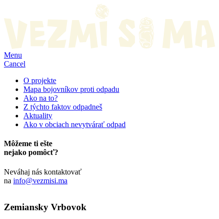
Menu
Cancel
O projekte
Mapa bojovníkov proti odpadu
Ako na to?
Z týchto faktov odpadneš
Aktuality
Ako v obciach nevytvárať odpad
Môžeme ti ešte
nejako pomôcť?
Neváhaj nás kontaktovať
na
info@vezmisi.ma
Zemiansky Vrbovok