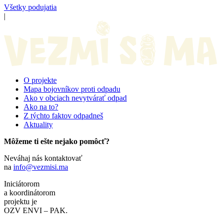
Všetky podujatia
|
O projekte
Mapa bojovníkov proti odpadu
Ako v obciach nevytvárať odpad
Ako na to?
Z týchto faktov odpadneš
Aktuality
Môžeme ti ešte nejako pomôcť?
Neváhaj nás kontaktovať
na
info@vezmisi.ma
Iniciátorom
a koordinátorom
projektu je
OZV ENVI – PAK.