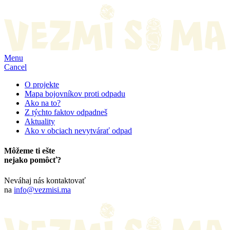
Menu
Cancel
O projekte
Mapa bojovníkov proti odpadu
Ako na to?
Z týchto faktov odpadneš
Aktuality
Ako v obciach nevytvárať odpad
Môžeme ti ešte
nejako pomôcť?
Neváhaj nás kontaktovať
na
info@vezmisi.ma