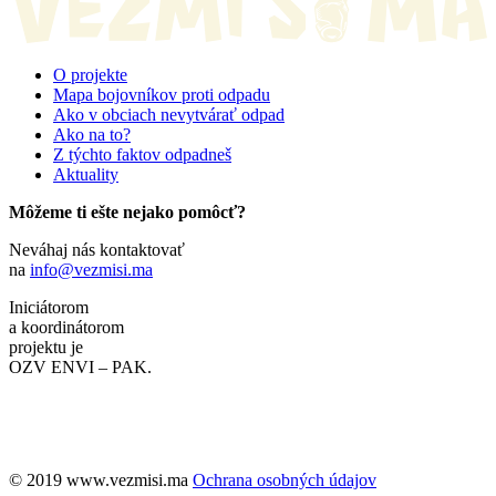
O projekte
Mapa bojovníkov proti odpadu
Ako v obciach nevytvárať odpad
Ako na to?
Z týchto faktov odpadneš
Aktuality
Môžeme ti ešte nejako pomôcť?
Neváhaj nás kontaktovať
na
info@vezmisi.ma
Iniciátorom
a koordinátorom
projektu je
OZV ENVI – PAK.
©️ 2019 www.vezmisi.ma
Ochrana osobných údajov